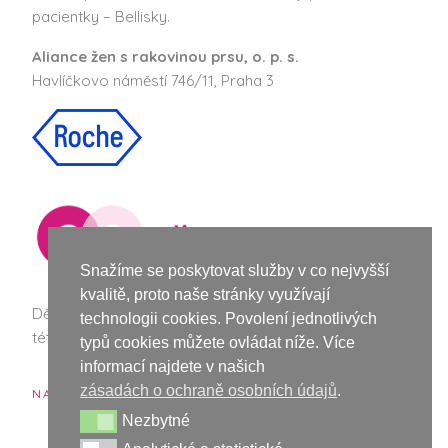
pacientky – Bellisky.
Aliance žen s rakovinou prsu, o. p. s.
Havlíčkovo náměstí 746/11, Praha 3
Snažíme se poskytovat služby v co nejvyšší
kvalitě, proto naše stránky využívají
Děkujeme společnosti Roche za podporu při vzniku
technologii cookies. Povolení jednotlivých
této webové stránky a nové vizuální identity Bellisek.
typů cookies můžete ovládat níže. Více
informací najdete v našich
zásadách o ochraně osobních údajů
.
NAŠI PARTNEŘI
Nezbytné
Nezbytné