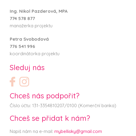
Ing. Nikol Pazderová, MPA
774 578 877
manažerka projektu
Petra Svobodová
776 541 996
koordinátorka projektu
Sleduj nás
Chceš nás podpořit?
Číslo účtu: 131-3354810207/0100 (Komerční banka)
Chceš se přidat k nám?
Napiš nám na e-mail:
mybellisky@gmail.com