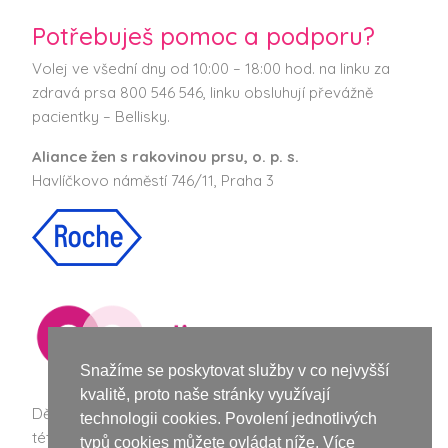
Potřebuješ pomoc a podporu?
Volej ve všední dny od 10:00 – 18:00 hod. na linku za
zdravá prsa 800 546 546, linku obsluhují převážně
pacientky – Bellisky.
Aliance žen s rakovinou prsu, o. p. s.
Havlíčkovo náměstí 746/11, Praha 3
Snažíme se poskytovat služby v co nejvyšší
kvalitě, proto naše stránky využívají
Děkujeme společnosti Roche za podporu při vzniku
technologii cookies. Povolení jednotlivých
této webové stránky a nové vizuální identity Bellisek.
typů cookies můžete ovládat níže. Více