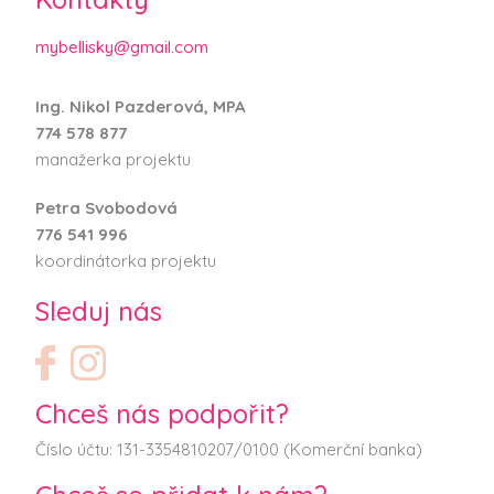
mybellisky@gmail.com
Ing. Nikol Pazderová, MPA
774 578 877
manažerka projektu
Petra Svobodová
776 541 996
koordinátorka projektu
Sleduj nás
Chceš nás podpořit?
Číslo účtu: 131-3354810207/0100 (Komerční banka)