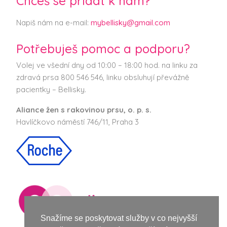
Chceš se přidat k nám?
Napiš nám na e-mail:
mybellisky@gmail.com
Potřebuješ pomoc a podporu?
Volej ve všední dny od 10:00 – 18:00 hod. na linku za
zdravá prsa 800 546 546, linku obsluhují převážně
pacientky – Bellisky.
Aliance žen s rakovinou prsu, o. p. s.
Havlíčkovo náměstí 746/11, Praha 3
Snažíme se poskytovat služby v co nejvyšší