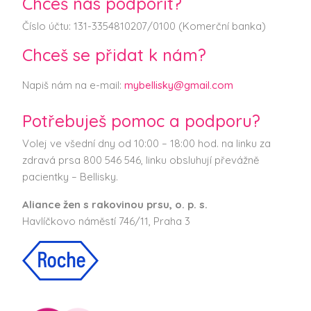
Chceš nás podpořit?
Číslo účtu: 131-3354810207/0100 (Komerční banka)
Chceš se přidat k nám?
Napiš nám na e-mail:
mybellisky@gmail.com
Potřebuješ pomoc a podporu?
Volej ve všední dny od 10:00 – 18:00 hod. na linku za
zdravá prsa 800 546 546, linku obsluhují převážně
pacientky – Bellisky.
Aliance žen s rakovinou prsu, o. p. s.
Havlíčkovo náměstí 746/11, Praha 3