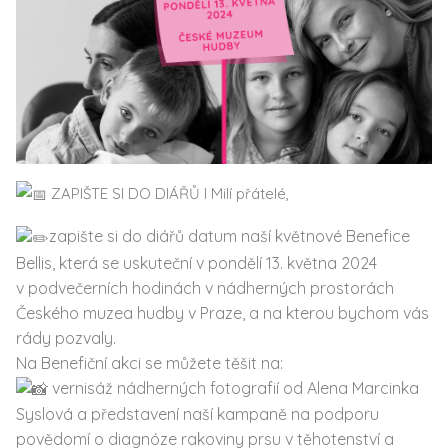
ZAPIŠTE SI DO DIÁŘŮ I Milí přátelé,
zapište si do diářů datum naší květnové Benefice
Bellis, která se uskuteční v pondělí 13. května 2024
v podvečerních hodinách v nádherných prostorách
Českého muzea hudby v Praze, a na kterou bychom vás
rády pozvaly.
Na Benefiční akci se můžete těšit na:
vernisáž nádherných fotografií od Alena Marcinka
Syslová a představení naší kampaně na podporu
povědomí o diagnóze rakoviny prsu v těhotenství a