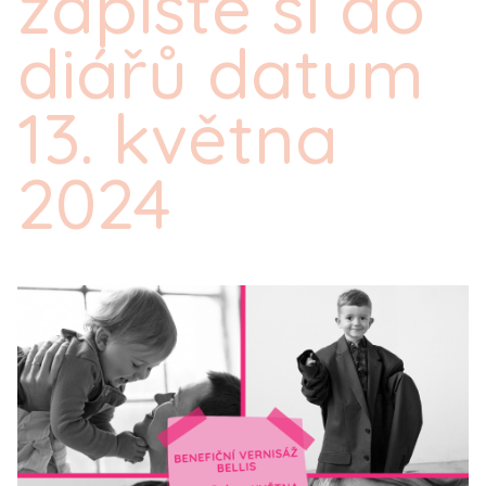
zapište si do
diářů datum
13. května
2024