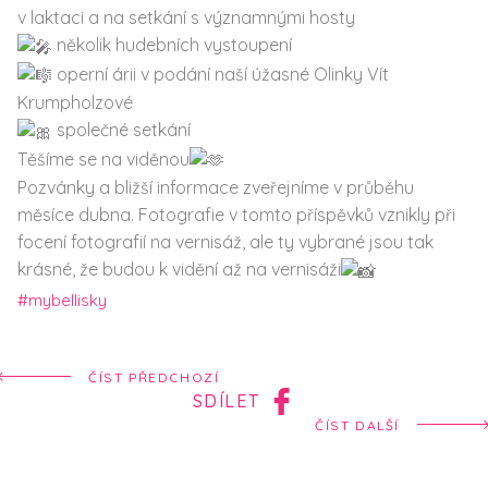
v laktaci a na setkání s významnými hosty
několik hudebních vystoupení
operní árii v podání naší úžasné Olinky Vít
Krumpholzové
společné setkání
Těšíme se na viděnou
Pozvánky a bližší informace zveřejníme v průběhu
měsíce dubna. Fotografie v tomto příspěvků vznikly při
focení fotografií na vernisáž, ale ty vybrané jsou tak
krásné, že budou k vidění až na vernisáži
#mybellisky
ČÍST PŘEDCHOZÍ
SDÍLET
ČÍST DALŠÍ