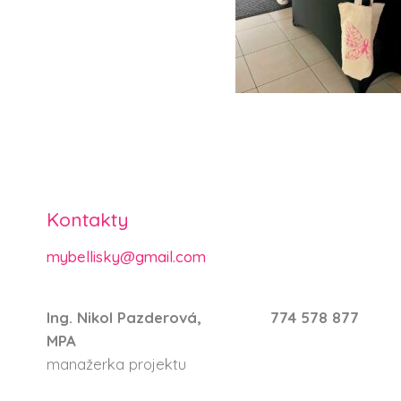
Kontakty
mybellisky@gmail.com
Ing. Nikol Pazderová,
774 578 877
MPA
manažerka projektu