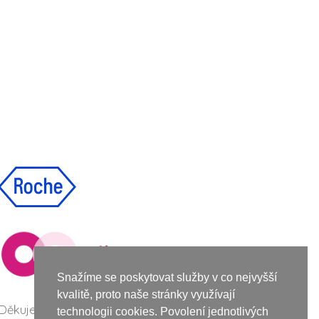
Snažíme se poskytovat služby v co nejvyšší
kvalitě, proto naše stránky využívají
Děkujeme společnosti Roche za podporu při vzniku
technologii cookies. Povolení jednotlivých