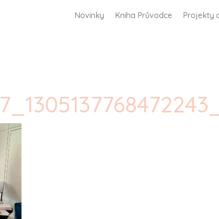
Novinky
Kniha Průvodce
Projekty 
37_1305137768472243