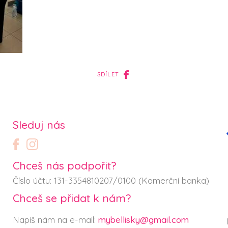
SDÍLET
Sleduj nás
Chceš nás podpořit?
Číslo účtu: 131-3354810207/0100 (Komerční banka)
Chceš se přidat k nám?
Napiš nám na e-mail:
mybellisky@gmail.com