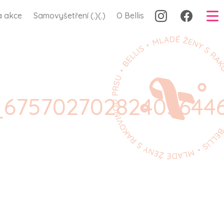
a akce
Samovyšetření (.)(.)
O Bellis
_67570270282405644