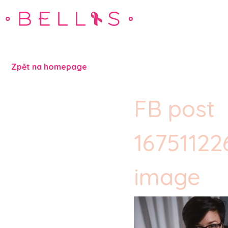
Zpět na homepage
FB post
1675112
image