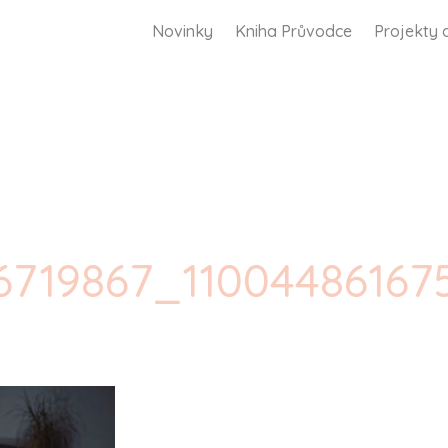
Novinky
Kniha Průvodce
Projekty 
26719867_11004486167