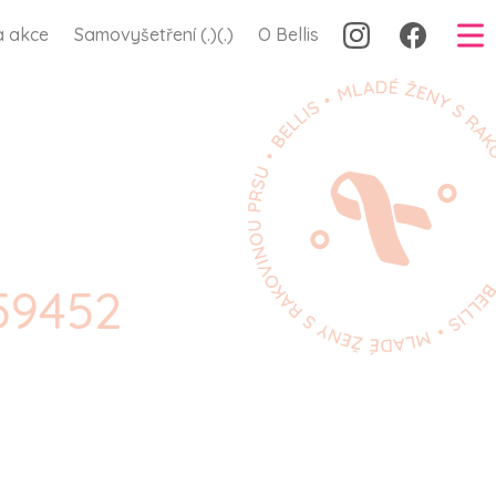
a akce
Samovyšetření (.)(.)
O Bellis
59452