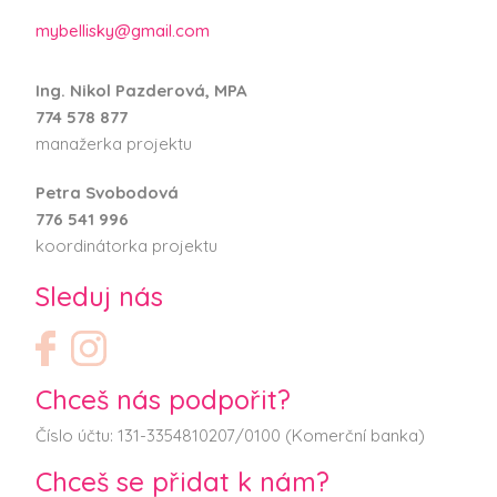
mybellisky@gmail.com
Ing. Nikol Pazderová, MPA
774 578 877
manažerka projektu
Petra Svobodová
776 541 996
koordinátorka projektu
Sleduj nás
Chceš nás podpořit?
Číslo účtu: 131-3354810207/0100 (Komerční banka)
Chceš se přidat k nám?