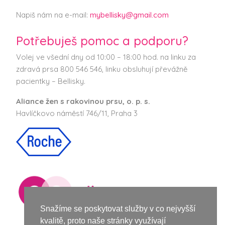
Napiš nám na e-mail:
mybellisky@gmail.com
Potřebuješ pomoc a podporu?
Volej ve všední dny od 10:00 – 18:00 hod. na linku za
zdravá prsa 800 546 546, linku obsluhují převážně
pacientky – Bellisky.
Aliance žen s rakovinou prsu, o. p. s.
Havlíčkovo náměstí 746/11, Praha 3
Snažíme se poskytovat služby v co nejvyšší
kvalitě, proto naše stránky využívají