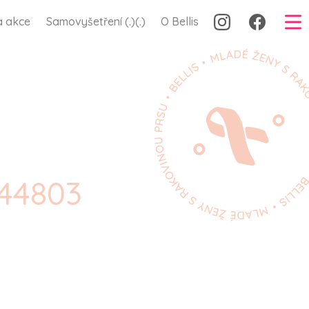
a akce
Samovyšetření (.)(.)
O Bellis
244803