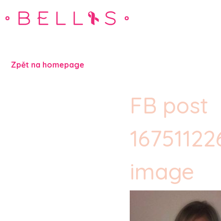
Zpět na homepage
FB post
1675112
image