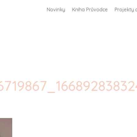
Novinky
Kniha Průvodce
Projekty 
26719867_1668928383