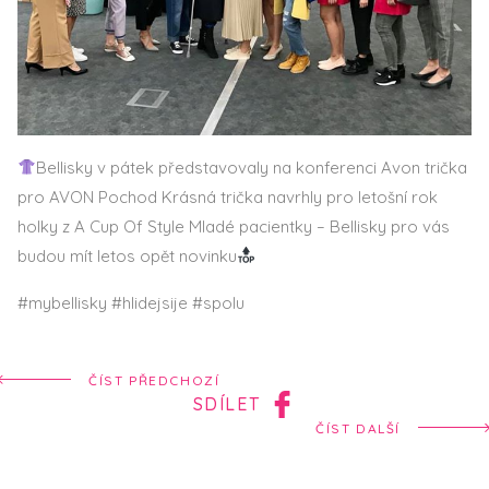
Bellisky v pátek představovaly na konferenci Avon trička
pro AVON Pochod Krásná trička navrhly pro letošní rok
holky z A Cup Of Style Mladé pacientky – Bellisky pro vás
budou mít letos opět novinku
#mybellisky #hlidejsije #spolu
ČÍST PŘEDCHOZÍ
SDÍLET
ČÍST DALŠÍ