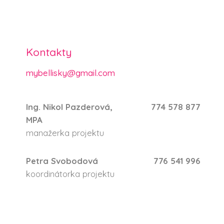
Kontakty
mybellisky@gmail.com
Ing. Nikol Pazderová,
774 578 877
MPA
manažerka projektu
Petra Svobodová
776 541 996
koordinátorka projektu