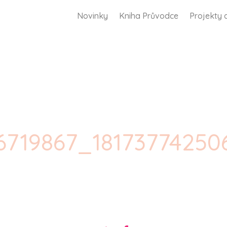
Novinky
Kniha Průvodce
Projekty 
26719867_18173774250