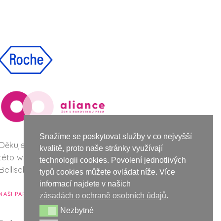
Snažíme se poskytovat služby v co nejvyšší
Děkujeme společnosti Roche za podporu při vzniku
kvalitě, proto naše stránky využívají
této webové stránky a nové vizuální identity
technologii cookies. Povolení jednotlivých
Bellisek.
typů cookies můžete ovládat níže. Více
informací najdete v našich
NAŠI PARTNEŘI
zásadách o ochraně osobních údajů
.
Nezbytné
Nezbytné