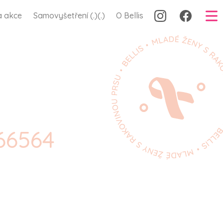
a akce
Samovyšetření (.)(.)
O Bellis
66564