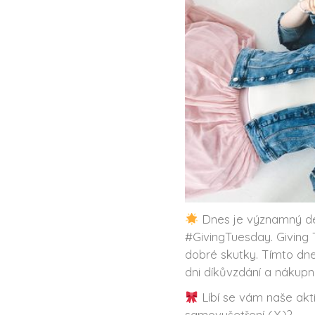
Dnes je významný den
#GivingTuesday. Giving 
dobré skutky. Tímto dne
dni díkůvzdání a nákupní
Líbí se vám naše akti
samovyšetření (.Y.)?