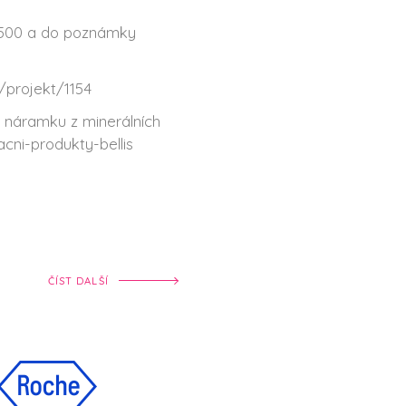
5500 a do poznámky
/projekt/1154
o náramku z minerálních
cni-produkty-bellis
ČÍST DALŠÍ