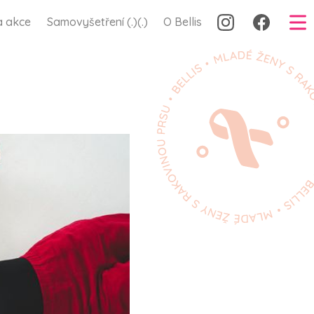
a akce
Samovyšetření (.)(.)
O Bellis