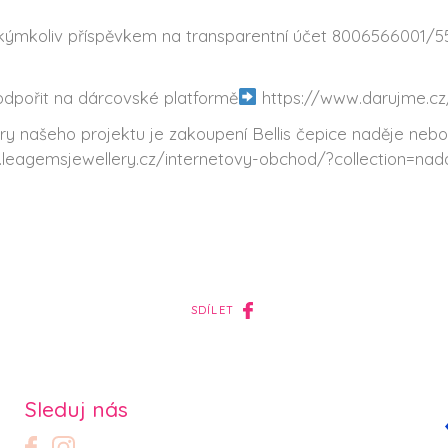
akýmkoliv příspěvkem na transparentní účet 8006566001/
dpořit na dárcovské platformě
https://www.darujme.cz
ry našeho projektu je zakoupení Bellis čepice naděje neb
leagemsjewellery.cz/internetovy-obchod/?collection=nada
SDÍLET
Sleduj nás