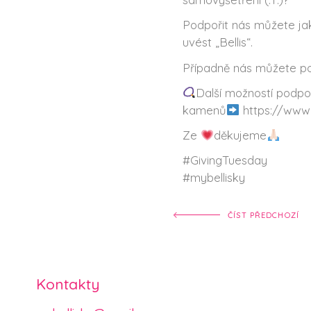
Podpořit nás můžete j
uvést „Bellis“.
Případně nás můžete po
Další možností podpo
kamenů
https://www.
Ze
děkujeme
#GivingTuesday
#mybellisky
ČÍST PŘEDCHOZÍ
Kontakty