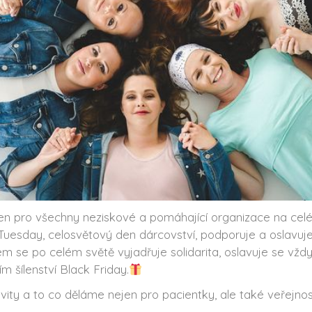
 pro všechny neziskové a pomáhající organizace na celé
Tuesday, celosvětový den dárcovství, podporuje a oslavuj
m se po celém světě vyjadřuje solidarita, oslavuje se vždy
m šílenství Black Friday.
vity a to co děláme nejen pro pacientky, ale také veřejno