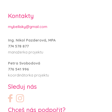
Kontakty
mybellisky@gmail.com
Ing. Nikol Pazderová, MPA
774 578 877
manažerka projektu
Petra Svobodová
776 541 996
koordinátorka projektu
Sleduj nás
Chceš nás podpořit?