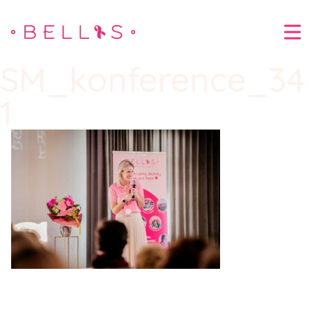
SM_konference_34
1