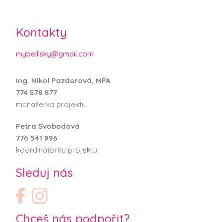
Kontakty
mybellisky@gmail.com
Ing. Nikol Pazderová, MPA
774 578 877
manažerka projektu
Petra Svobodová
776 541 996
koordinátorka projektu
Sleduj nás
Chceš nás podpořit?