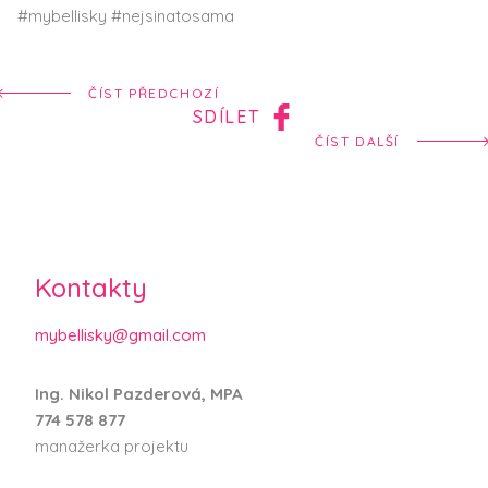
#mybellisky #nejsinatosama
ČÍST PŘEDCHOZÍ
SDÍLET
ČÍST DALŠÍ
Kontakty
mybellisky@gmail.com
Ing. Nikol Pazderová, MPA
774 578 877
manažerka projektu