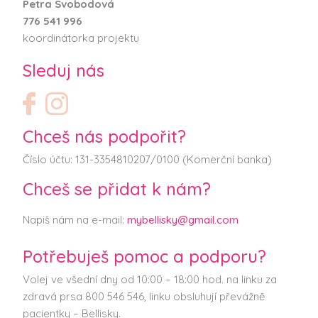
Petra Svobodová
776 541 996
koordinátorka projektu
Sleduj nás
Chceš nás podpořit?
Číslo účtu: 131-3354810207/0100 (Komerční banka)
Chceš se přidat k nám?
Napiš nám na e-mail:
mybellisky@gmail.com
Potřebuješ pomoc a podporu?
Volej ve všední dny od 10:00 – 18:00 hod. na linku za
zdravá prsa 800 546 546, linku obsluhují převážně
pacientky – Bellisky.