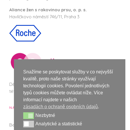
Aliance žen s rakovinou prsu, o. p. s.
Havlíčkovo náměstí 746/11, Praha 3
Snažíme se poskytovat služby v co nejvyšší
kvalitě, proto naše stránky využívají
Děkujeme společnosti Roche za podporu při vzniku
technologii cookies. Povolení jednotlivých
této webové stránky a nové vizuální identity Bellisek.
typů cookies můžete ovládat níže. Více
informací najdete v našich
zásadách o ochraně osobních údajů
.
NAŠI PARTNEŘI
Nezbytné
Nezbytné
Analytické a statistické
Analytické a statistické
Bellis - mladé ženy s rakovinou prsu. Všechna práva