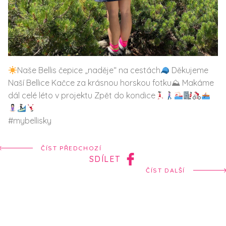
Naše
Bellis čepice „naděje“ na cestách
Děkujeme
Naší Bellice Kačce za krásnou horskou fotku⛰ Makáme
dál celé léto v projektu Zpět do kondice
#mybellisky
ČÍST PŘEDCHOZÍ
SDÍLET
ČÍST DALŠÍ