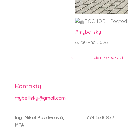
POCHOD I Pochod n
#mybellisky
6. června 2026
ČÍST PŘEDCHOZÍ
Kontakty
mybellisky@gmail.com
Ing. Nikol Pazderová,
774 578 877
MPA