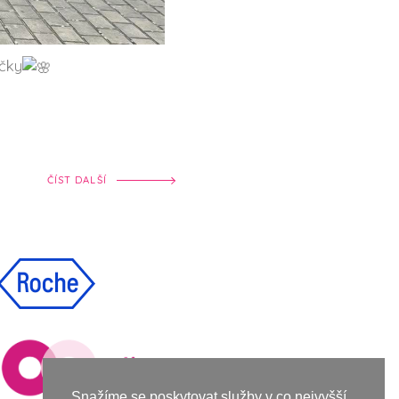
čky
ČÍST DALŠÍ
Snažíme se poskytovat služby v co nejvyšší