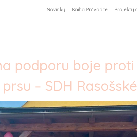
Novinky
Kniha Průvodce
Projekty 
a podporu boje proti
 prsu – SDH Rasošské