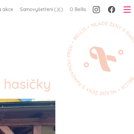
a akce
Samovyšetření (.)(.)
O Bellis
 hasičky