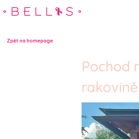
Zpět na homepage
Pochod n
rakovině