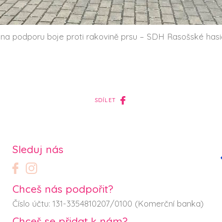
a podporu boje proti rakovině prsu – SDH Rasošské hasi
SDÍLET
Sleduj nás
Chceš nás podpořit?
Číslo účtu: 131-3354810207/0100 (Komerční banka)
Chceš se přidat k nám?