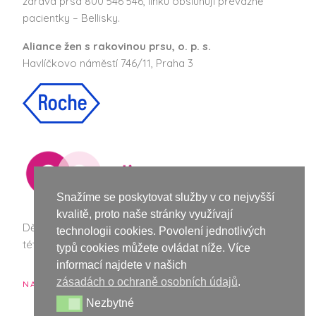
zdravá prsa 800 546 546, linku obsluhují převážně
pacientky – Bellisky.
Aliance žen s rakovinou prsu, o. p. s.
Havlíčkovo náměstí 746/11, Praha 3
Snažíme se poskytovat služby v co nejvyšší
kvalitě, proto naše stránky využívají
Děkujeme společnosti Roche za podporu při vzniku
technologii cookies. Povolení jednotlivých
této webové stránky a nové vizuální identity Bellisek.
typů cookies můžete ovládat níže. Více
informací najdete v našich
zásadách o ochraně osobních údajů
.
NAŠI PARTNEŘI
Nezbytné
Nezbytné