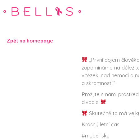
Zpět na homepage
„První dojem člověka
zapomínáme na důležité 
vítězek, nad nemocí a n
a skromností.“
Prožijte s námi prostře
divadle
Skutečně to má ve
Krásný letní čas
#mybellisky