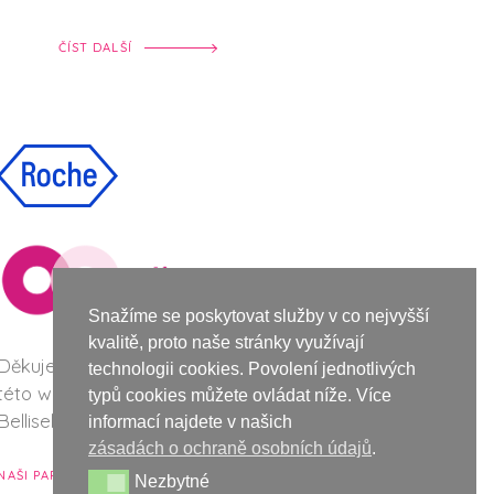
ČÍST DALŠÍ
Snažíme se poskytovat služby v co nejvyšší
kvalitě, proto naše stránky využívají
Děkujeme společnosti Roche za podporu při vzniku
technologii cookies. Povolení jednotlivých
této webové stránky a nové vizuální identity
typů cookies můžete ovládat níže. Více
Bellisek.
informací najdete v našich
zásadách o ochraně osobních údajů
.
NAŠI PARTNEŘI
Nezbytné
Nezbytné