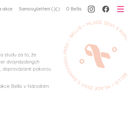
a akce
Samovyšetření (.)(.)
O Bellis
a studu za to, že
ečer dvojnásobných
ta, doprovázané pokorou
 akce Bellis v Národním