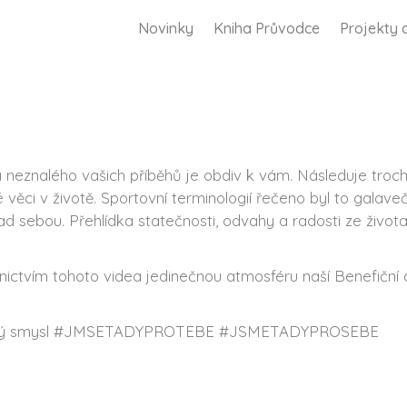
Novinky
Kniha Průvodce
Projekty 
 neznalého vašich příběhů je obdiv k vám. Následuje troch
věci v životě. Sportovní terminologií řečeno byl to galav
ad sebou. Přehlídka statečnosti, odvahy a radosti ze živo
dnictvím tohoto videa jedinečnou atmosféru naší Benefiční
lký smysl #JMSETADYPROTEBE #JSMETADYPROSEBE