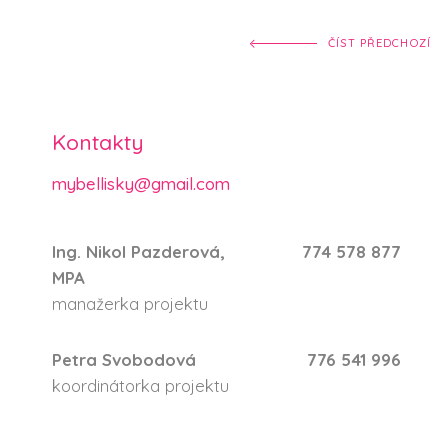
ČÍST PŘEDCHOZÍ
Kontakty
mybellisky@gmail.com
Ing. Nikol Pazderová,
774 578 877
MPA
manažerka projektu
Petra Svobodová
776 541 996
koordinátorka projektu